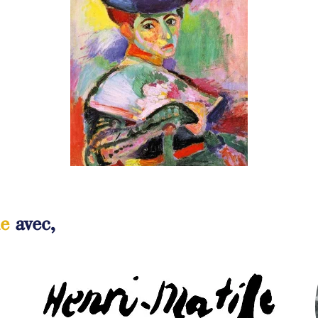
e
avec,